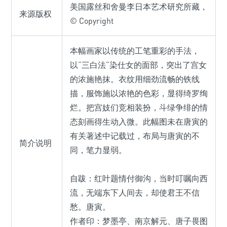
美国露丝和舍曼李日本艺术研究所藏，
来源版权
© Copyright
本幅画家以传统的工笔重彩的手法，
以“三白法”染仕女的面部，突出了宫女
的浓施艳抹。衣纹用细劲流畅的铁线
描，服饰施以浓艳的色彩，显得绮罗绚
烂。把宫妓们竞相装扮，斗绿争绯的情
态刻画得生动入微。此幅图未在唐寅的
有关著述中记载过，布局与唐寅的不
简介说明
同，笔力显弱。
自跋：红叶题情付御沟，当时叮嘱向西
流，无端东下人间去，却使君王不信
愁。唐寅。
作者印：梦墨亭、南京解元、唐子畏图