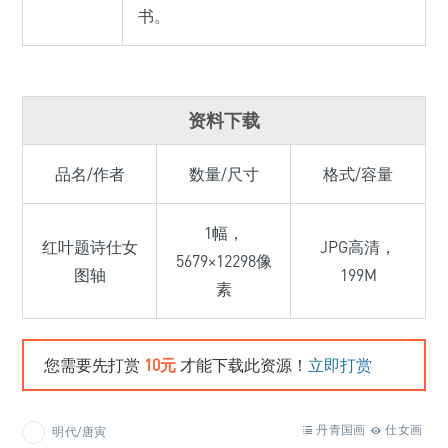
书。
资料下载
品名/作者
数量/尺寸
格式/容量
1幅，
红叶题诗仕女
JPG高清，
5679×12298像
图轴
199M
素
您需要先打赏
10元
才能下载此资源！
立即打赏
丹青国画
仕女画
明代/唐寅