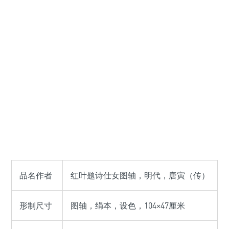
品名作者
红叶题诗仕女图轴，明代，唐寅（传）
形制尺寸
图轴，绢本，设色，104×47厘米