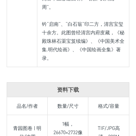
周”。
钤“启南”、“白石翁”印二方，清宫宝玺
十余方。此图曾经清宫内府庋藏，《秘
殿珠林石渠宝笈续编》、《中国美术全
集.明代绘画》、《中国绘画全集》著
录。
资料下载
品名/作者
数量/尺寸
格式/容量
1幅，
青园图卷 | 明
TIF/JPG高
26670×2732像