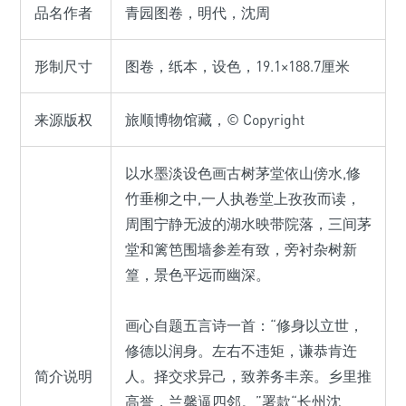
品名作者
青园图卷，明代，沈周
形制尺寸
图卷，纸本，设色，19.1×188.7厘米
来源版权
旅顺博物馆藏，© Copyright
以水墨淡设色画古树茅堂依山傍水,修
竹垂柳之中,一人执卷堂上孜孜而读，
周围宁静无波的湖水映带院落，三间茅
堂和篱笆围墙参差有致，旁衬杂树新
篁，景色平远而幽深。
画心自题五言诗一首：“修身以立世，
修德以润身。左右不违矩，谦恭肯迕
简介说明
人。择交求异己，致养务丰亲。乡里推
高誉，兰馨逼四邻。”署款“长州沈