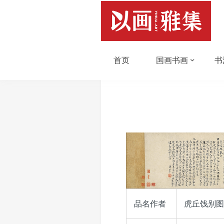
首页
国画书画
书
品名作者
虎丘饯别图