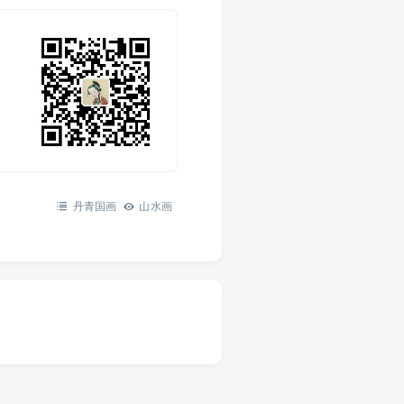
丹青国画
山水画