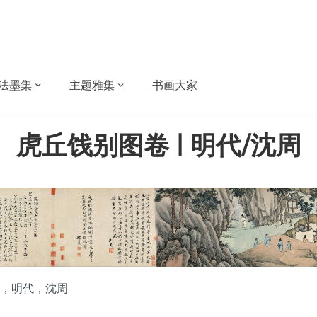
法墨集
主题雅集
书画大家
虎丘饯别图卷 | 明代/沈周
，明代，沈周