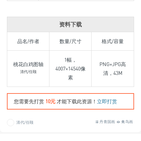
资料下载
品名/作者
数量/尺寸
格式/容量
1幅，
桃花白鸡图轴
PNG+JPG高
4007×14540像
清代/任颐
清，43M
素
您需要先打赏
10元
才能下载此资源！
立即打赏
丹青国画
禽鸟画
清代/任颐