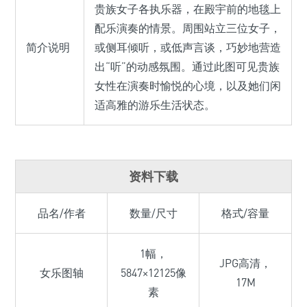
贵族女子各执乐器，在殿宇前的地毯上
配乐演奏的情景。周围站立三位女子，
简介说明
或侧耳倾听，或低声言谈，巧妙地营造
出“听”的动感氛围。通过此图可见贵族
女性在演奏时愉悦的心境，以及她们闲
适高雅的游乐生活状态。
资料下载
品名/作者
数量/尺寸
格式/容量
1幅，
JPG高清，
女乐图轴
5847×12125像
17M
素