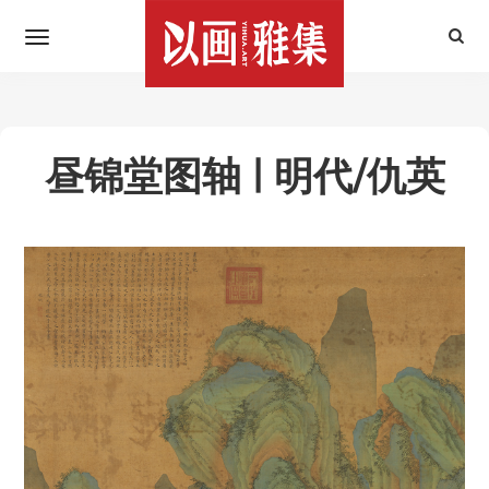
昼锦堂图轴 | 明代/仇英