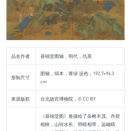
品名作者
昼锦堂图轴，明代，仇英
图轴，绢本，青绿 设色，192.7×96.3
形制尺寸
cm
来源版权
台北故宫博物院，© CC BY
《昼锦堂图》卷描绘了杂树丰茂、丹碧
相映，山转水长、明暗相带，远岫晴