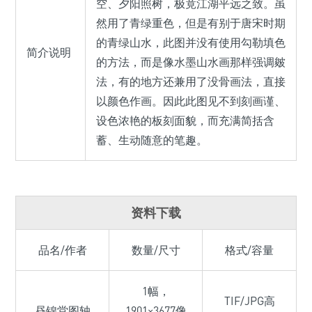
空、夕阳照树，极竟江湖平远之致。虽
然用了青绿重色，但是有别于唐宋时期
的青绿山水，此图并没有使用勾勒填色
简介说明
的方法，而是像水墨山水画那样强调皴
法，有的地方还兼用了没骨画法，直接
以颜色作画。因此此图见不到刻画谨、
设色浓艳的板刻面貌，而充满简括含
蓄、生动随意的笔趣。
资料下载
品名/作者
数量/尺寸
格式/容量
1幅，
TIF/JPG高
昼锦堂图轴
1901×3677像