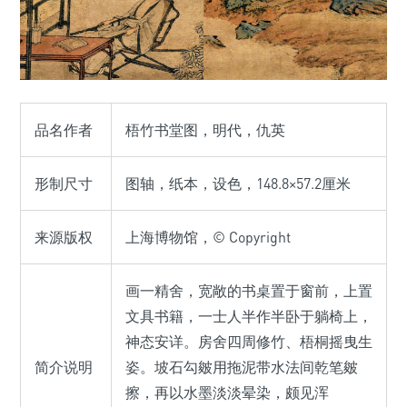
品名作者
梧竹书堂图，明代，仇英
形制尺寸
图轴，纸本，设色，148.8×57.2厘米
来源版权
上海博物馆，© Copyright
画一精舍，宽敞的书桌置于窗前，上置
文具书籍，一士人半作半卧于躺椅上，
神态安详。房舍四周修竹、梧桐摇曳生
简介说明
姿。坡石勾皴用拖泥带水法间乾笔皴
擦，再以水墨淡淡晕染，颇见浑