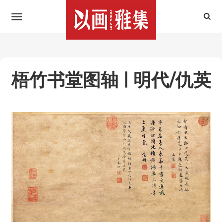
梧竹书堂图轴 | 明代/仇英