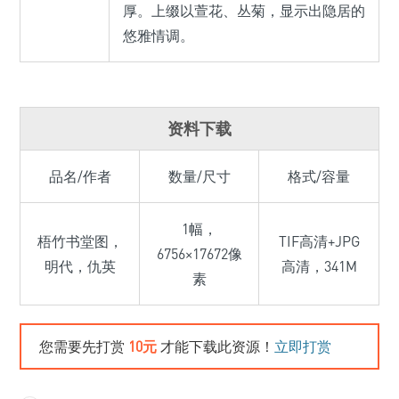
厚。上缀以萱花、丛菊，显示出隐居的
悠雅情调。
资料下载
品名/作者
数量/尺寸
格式/容量
1幅，
梧竹书堂图，
TIF高清+JPG
6756×17672像
明代，仇英
高清，341M
素
您需要先打赏
10元
才能下载此资源！
立即打赏