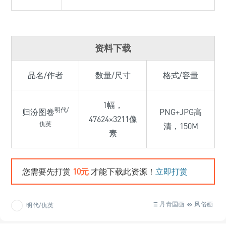
资料下载
品名/作者
数量/尺寸
格式/容量
1幅，
明代/
归汾图卷
PNG+JPG高
47624×3211像
仇英
清，150M
素
您需要先打赏
10元
才能下载此资源！
立即打赏
丹青国画
风俗画
明代/仇英