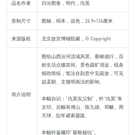
品名作者
归汾图卷，明代，仇英
形制尺寸
图轴，绢本，设色，26.9×124厘米
来源版权
北京故宫博物院藏，© Copyright
图绘山西汾河流域风景。垂柳成行，百
姓生活点缀其间。景色疏旷清远，线条
细劲简练，笔法在刻意中见疏放，可见
赵孟頫、文徵明画法的影响。
简介说明
本幅自识：“仇英实父制”，钤“仇英”朱
文印。后幅有傅山、陈九德、邓黻、周
天球、彭年诸家题跋。
本幅钤鉴藏印“翟枢秘玩”。