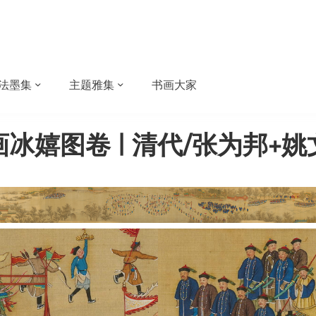
法墨集
主题雅集
书画大家
画冰嬉图卷 | 清代/张为邦+姚