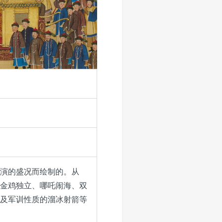
演的盛况而绘制的。从
金鸡独立、哪吒闹海、双
及军训性质的溜冰射箭等