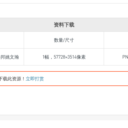
资料下载
数量/尺寸
为邦姚文瀚
1幅，57728×3514像素
P
下载此资源！
立即打赏