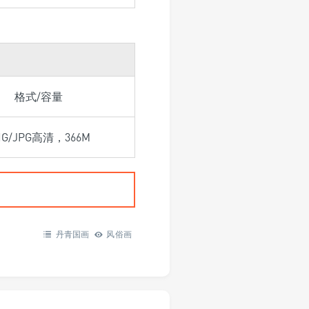
格式/容量
NG/JPG高清，366M
丹青国画
风俗画