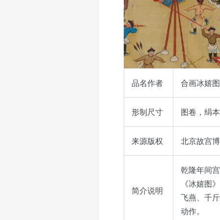
品名作者
合画冰嬉图
形制尺寸
图卷，绢本，
来源版权
北京故宫博物院
乾隆年间宫
《冰嬉图》
简介说明
飞燕、千斤
动作。