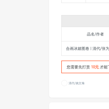
品名/作者
合画冰嬉图卷 | 清代/张
您需要先打赏
10元
才能
清代/姚文瀚