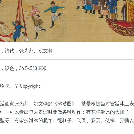
，清代，张为邦、姚文瀚
设色，36.5×563厘米
，© Copyright
廷画家张为邦、姚文翰的《冰嬉图》，就是根据当时宫廷冰上表
中，可以看出每人表演时要做各种动作：有花样滑冰的大蝎子、
坠等；有杂技滑冰的爬竿、翻杠子、飞叉、耍刀、使棒、弄幡以