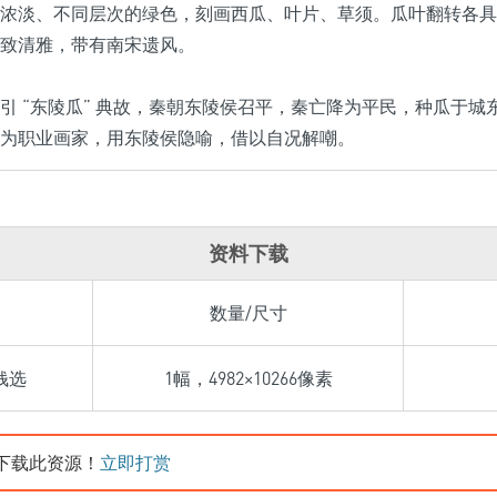
浓淡、不同层次的绿色，刻画西瓜、叶片、草须。瓜叶翻转各具
致清雅，带有南宋遗风。
引 “东陵瓜” 典故，秦朝东陵侯召平，秦亡降为平民，种瓜于
为职业画家，用东陵侯隐喻，借以自况解嘲。
资料下载
数量/尺寸
钱选
1幅，4982×10266像素
下载此资源！
立即打赏