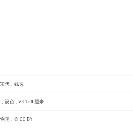
宋代，钱选
设色，63.1×30厘米
院，© CC BY