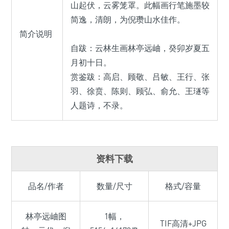
山起伏，云雾笼罩。此幅画行笔施墨较
简逸，清朗，为倪瓒山水佳作。
简介说明
自跋：云林生画林亭远岫，癸卯岁夏五
月初十日。
赏鉴跋：高启、顾敬、吕敏、王行、张
羽、徐贲、陈则、顾弘、俞允、王璲等
人题诗，不录。
资料下载
品名/作者
数量/尺寸
格式/容量
林亭远岫图
1幅，
TIF高清+JPG