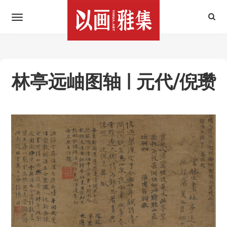
林亭远岫图轴 | 元代/倪瓒