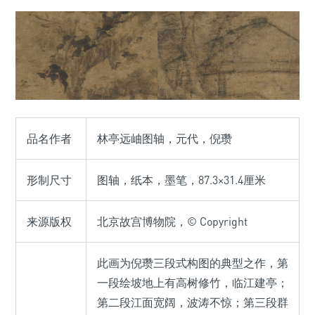
品名作者
林亭远岫图轴，元代，倪瓒
形制尺寸
图轴，纸本，墨笔，87.3×31.4厘米
来源版权
北京故宫博物院，© Copyright
此画为倪瓒三段式构图的典型之作，第
一段绘坡地上有高树修竹，临江建亭；
第二段江面宽阔，波涛不惊；第三段群