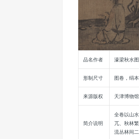
品名作者
濠梁秋水图
形制尺寸
图卷，绢本，
来源版权
天津博物馆藏，
全卷以山水
简介说明
兀、秋林繁
流丛林间二