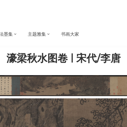
法墨集
主题雅集
书画大家
濠梁秋水图卷 | 宋代/李唐