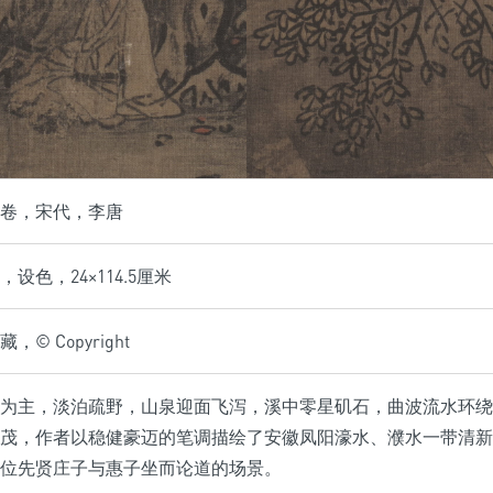
卷，宋代，李唐
设色，24×114.5厘米
© Copyright
为主，淡泊疏野，山泉迎面飞泻，溪中零星矶石，曲波流水环绕
茂，作者以稳健豪迈的笔调描绘了安徽凤阳濠水、濮水一带清新
位先贤庄子与惠子坐而论道的场景。