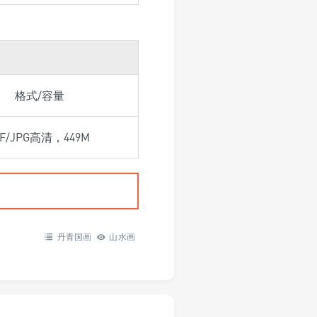
格式/容量
IF/JPG高清，449M
丹青国画
山水画