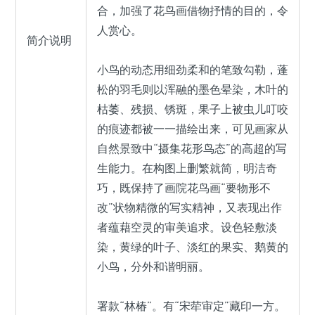
合，加强了花鸟画借物抒情的目的，令
人赏心。
简介说明
小鸟的动态用细劲柔和的笔致勾勒，蓬
松的羽毛则以浑融的墨色晕染，木叶的
枯萎、残损、锈斑，果子上被虫儿叮咬
的痕迹都被一一描绘出来，可见画家从
自然景致中“摄集花形鸟态”的高超的写
生能力。在构图上删繁就简，明洁奇
巧，既保持了画院花鸟画“要物形不
改”状物精微的写实精神，又表现出作
者蕴藉空灵的审美追求。设色轻敷淡
染，黄绿的叶子、淡红的果实、鹅黄的
小鸟，分外和谐明丽。
署款“林椿”。有“宋荦审定”藏印一方。