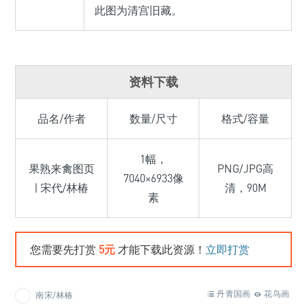
此图为清宫旧藏。
资料下载
品名/作者
数量/尺寸
格式/容量
1幅，
果熟来禽图页
PNG/JPG高
7040×6933像
| 宋代/林椿
清，90M
素
您需要先打赏
5元
才能下载此资源！
立即打赏
丹青国画
花鸟画
南宋/林椿