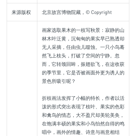
来源版权
北京故宫博物院藏，© Copyright
画家选取果木的一枝写秋景：寂静的山
林木叶泛黄，沉甸甸的果实早已熟透却
无人采摘，任由虫儿噬蚀。一只小鸟蓦
然飞上枝头，打破了空间的宁静。忽
而，它转颈回眸，振翅欲飞，在这收获
的季节里，它是否被画面外更为诱人的
景色所吸引呢？
折枝画法发挥了小幅的特长，作者以活
泼的形式突出表现了枝叶、果实的色彩
和禽鸟的情态，大不盈尺却美轮美奂，
在饱满丰硕的果实和小鸟怡然自得的鸣
唱中，画外的情趣、诗意与画意相结