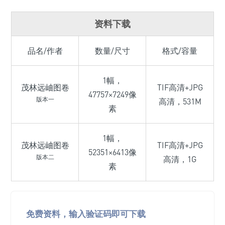
资料下载
品名/作者
数量/尺寸
格式/容量
1幅，
茂林远岫图卷
TIF高清+JPG
47757×7249像
版本一
高清，531M
素
1幅，
茂林远岫图卷
TIF高清+JPG
52351×6413像
版本二
高清，1G
素
免费资料，输入验证码即可下载