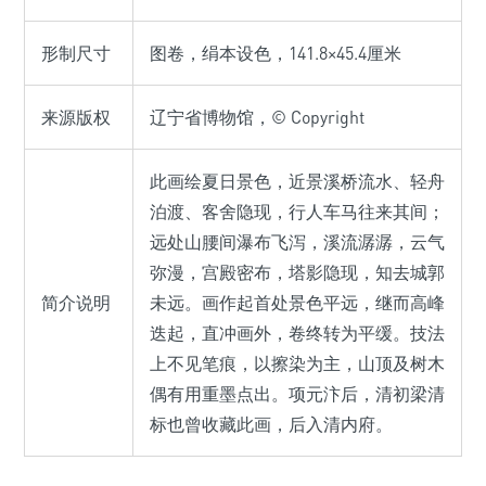
形制尺寸
图卷，绢本设色，141.8×45.4厘米
来源版权
辽宁省博物馆，© Copyright
此画绘夏日景色，近景溪桥流水、轻舟
泊渡、客舍隐现，行人车马往来其间；
远处山腰间瀑布飞泻，溪流潺潺，云气
弥漫，宫殿密布，塔影隐现，知去城郭
简介说明
未远。画作起首处景色平远，继而高峰
迭起，直冲画外，卷终转为平缓。技法
上不见笔痕，以擦染为主，山顶及树木
偶有用重墨点出。项元汴后，清初梁清
标也曾收藏此画，后入清内府。