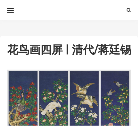
花鸟画四屏 | 清代/蒋廷锡