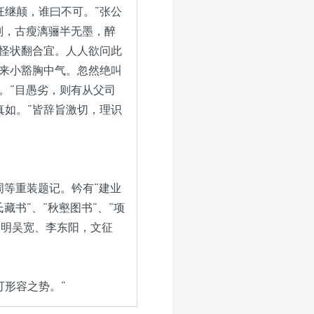
狂继颠，谁曰不可。”张公
则，古瘦漓骊半无墨，醉
形怪状翻合宜。人人欲问此
兴来小豁胸中气。忽然绝叫
。”目愚劣，则有从父司
真如。”皆辞旨激切，理识
周等重装题记。钤有“建业
氏藏书”、“秋壑图书”、“项
，明吴宽、李东阳，文征
可形容之势。”