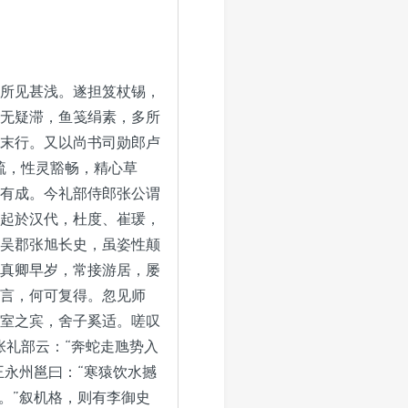
所见甚浅。遂担笈杖锡，
无疑滞，鱼笺绢素，多所
末行。又以尚书司勋郎卢
疏，性灵豁畅，精心草
有成。今礼部侍郎张公谓
起於汉代，杜度、崔瑗，
吴郡张旭长史，虽姿性颠
真卿早岁，常接游居，屡
言，何可复得。忽见师
室之宾，舍子奚适。嗟叹
张礼部云：“奔蛇走虺势入
王永州邕曰：“寒猿饮水撼
。”叙机格，则有李御史