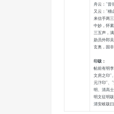
舟云：“昔
又云：“稽
来信手两三
中妙，怀素
三五声，满
勋员外郎吴
玄奥，固非
印跋：
帖前有明李
文房之印”
元汴印”、
明、清高士
明文征明跋
清安岐跋曰