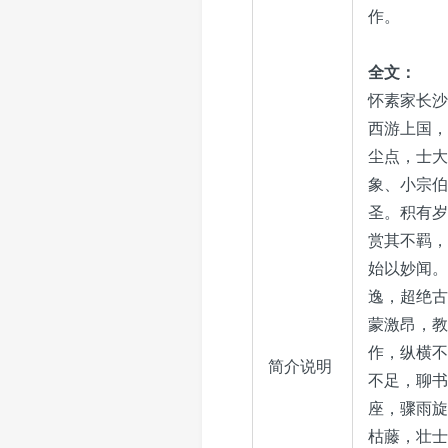
作。
全文：
怀素家长沙
西游上国，
尘点，士大
象、小宗伯
圣。积有岁
赏其不羁，
始以妙闻。
逸，超绝古
蒙激昂，教
作，纵横不
简介说明
不足，聊书
座，骤雨旋
枯藤，壮士