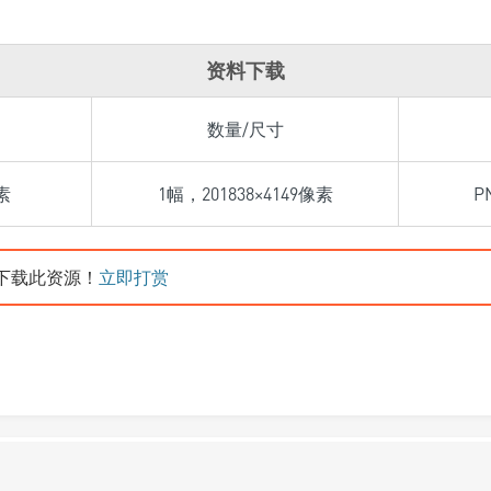
资料下载
数量/尺寸
素
1幅，201838×4149像素
P
下载此资源！
立即打赏
悉百度网盘相关使用！适用参考学习！查看
[相关使用说明]