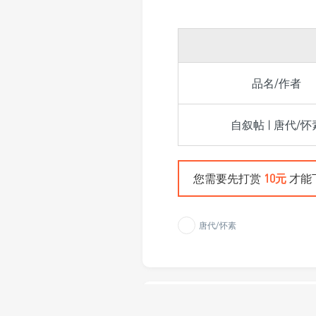
品名/作者
自叙帖 | 唐代/怀
您需要先打赏
10元
才能
唐代/怀素
温馨提示：百度网盘存储，请熟