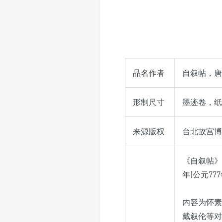
品名作者
自叙帖，唐
形制尺寸
墨迹卷，纸本
来源版权
台北故宫博物院
《自叙帖》
年(公元77
内容为怀素
戴叙伦等对