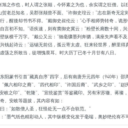
张旭之作也，时人谓之张颠，今怀素之为也，余实谓之狂僧。以
山贺老总知名，吴郡张颠曾不面。”许御史瑝云：“志在新奇无定
行，醒後却书书不得。”戴御史叔伦云：“心手相师势转奇，诡
自言初不知。”语疾速，则有窦御史冀云：“粉壁长廊数十间，
壁纵横千万字。”戴公又云：“驰毫骤墨列奔驷，满座失声看不及
兴钱起诗云：“远锡无前侣，孤云寄太虚。狂来轻世界，醉里得
虚荡之所敢当，徒增愧畏耳。时大历丁已冬十月廿有八日。
东阳篆书引首“藏真自序”四字，后有南唐升元四年（940年）邵
、“佩六相印之裔”、“四代相印”、“许国后裔”、“武乡之印”、“赵
“安岐之印”、“乾隆”、“宣统鉴赏”等鉴藏印。另有宋苏辙、蒋璨
奇、安岐等题拔，其内容有如：
曰：“如散僧人圣，狂怪处无一点不合轨范。”
：“墨气纸色精彩动人，其中纵横变化发于毫端，奥妙绝伦有不