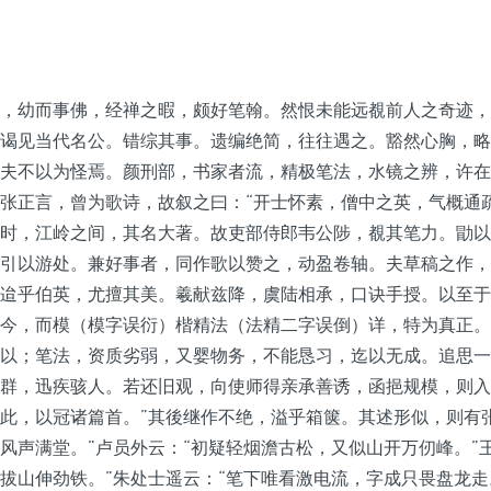
，幼而事佛，经禅之暇，颇好笔翰。然恨未能远覩前人之奇迹，
谒见当代名公。错综其事。遗编绝简，往往遇之。豁然心胸，略
夫不以为怪焉。颜刑部，书家者流，精极笔法，水镜之辨，许在
张正言，曾为歌诗，故叙之曰：“开士怀素，僧中之英，气概通
时，江岭之间，其名大著。故吏部侍郎韦公陟，覩其笔力。勖以
引以游处。兼好事者，同作歌以赞之，动盈卷轴。夫草稿之作，
迨乎伯英，尤擅其美。羲献兹降，虞陆相承，口诀手授。以至于
今，而模（模字误衍）楷精法（法精二字误倒）详，特为真正。
以；笔法，资质劣弱，又婴物务，不能恳习，迄以无成。追思一
群，迅疾骇人。若还旧观，向使师得亲承善诱，函挹规模，则入
此，以冠诸篇首。”其後继作不绝，溢乎箱箧。其述形似，则有
风声满堂。”卢员外云：“初疑轻烟澹古松，又似山开万仞峰。”
拔山伸劲铁。”朱处士遥云：“笔下唯看激电流，字成只畏盘龙走