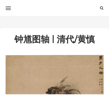
钟馗图轴 | 清代/黄慎