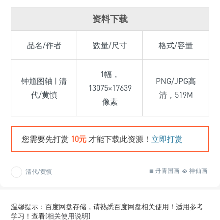
资料下载
品名/作者
数量/尺寸
格式/容量
1幅，
钟馗图轴 | 清
PNG/JPG高
13075×17639
代/黄慎
清，519M
像素
您需要先打赏
10元
才能下载此资源！
立即打赏
丹青国画
神仙画
清代/黄慎
温馨提示：百度网盘存储，请熟悉百度网盘相关使用！适用参考
学习！查看
[相关使用说明]