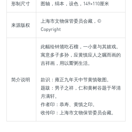
形制尺寸
图轴，绢本，设色，149×110厘米
上海市文物保管委员会藏，©
来源版权
Copyright
此幅绘钟馗吃石榴，一小童与其嬉戏。
寓意多子多孙，应黄慎应人之嘱而画的
吉祥画，用以鬻粥生活。
简介说明
款识：雍正九年天中节黄慎敬图。
题跋：男子之祥，仁和黄树谷题于琴清
月满轩。
作者印：恭寿、黄慎之印。
收传印：上海市文物保管委员会藏。