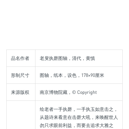
品名作者
老叟执磬图轴，清代，黄慎
形制尺寸
图轴，纸本，设色，178×90厘米
来源版权
南京博物院藏，© Copyright
绘老者一手执磬，一手执玉如意击之，
从题诗来看意在击磬大吼，来唤醒世人
勿只求眼前利益，而要去追求大雅之