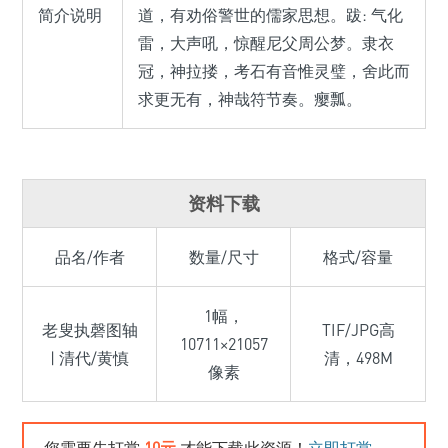
简介说明
道，有劝俗警世的儒家思想。跋: 气化
雷，大声吼，惊醒尼父周公梦。隶衣
冠，神拉搂，考石有音惟灵璧，舍此而
求更无有，神哉符节奏。瘿瓢。
资料下载
品名/作者
数量/尺寸
格式/容量
1幅，
老叟执磬图轴
TIF/JPG高
10711×21057
| 清代/黄慎
清，498M
像素