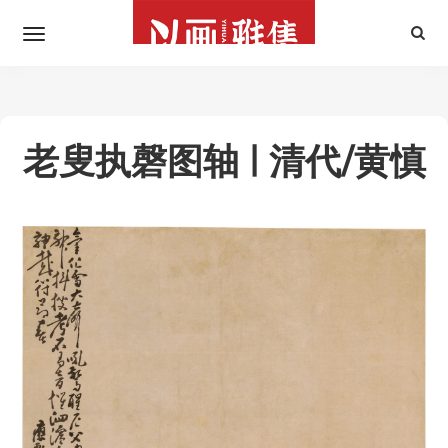
老叟执磬图轴 | 清代/黄慎