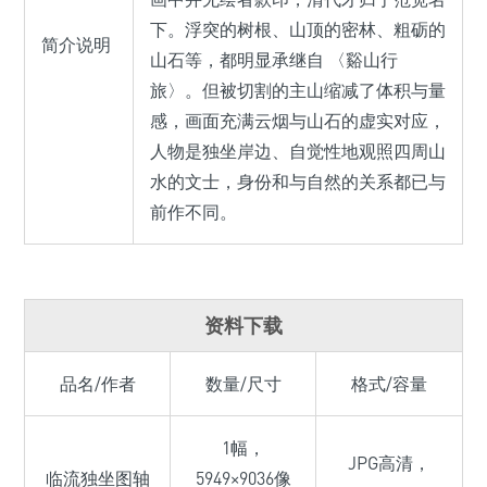
下。浮突的树根、山顶的密林、粗砺的
简介说明
山石等，都明显承继自 〈谿山行
旅〉。但被切割的主山缩减了体积与量
感，画面充满云烟与山石的虚实对应，
人物是独坐岸边、自觉性地观照四周山
水的文士，身份和与自然的关系都已与
前作不同。
资料下载
品名/作者
数量/尺寸
格式/容量
1幅，
JPG高清，
临流独坐图轴
5949×9036像