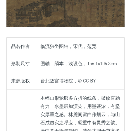
品名作者
临流独坐图轴，宋代，范宽
形制尺寸
图轴，绢本，浅设色，156.1×106.3cm
来源版权
台北故宫博物院，© CC BY
本幅山形轮廓多方折的线条，皴纹直劲
有力，水墨层加渍染，用墨甚浓，有坚
实厚重之感。林麓间留白作烟云，与山
石成虚实之呼应，凝重中有灵秀之韵。
画中并无绘者款印，清代才归于范宽名