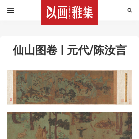
仙山图卷 | 元代/陈汝言