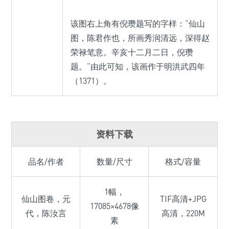
该图右上角有倪瓒题写的字样：“仙山
图，陈君作也，所画秀润清远，深得赵
荣禄笔意。辛亥十二月二日，倪瓒
题。”由此可知，该画作于明洪武四年
（1371）。
资料下载
品名/作者
数量/尺寸
格式/容量
1幅，
仙山图卷，元
TIF高清+JPG
17085×4678像
代，陈汝言
高清，220M
素