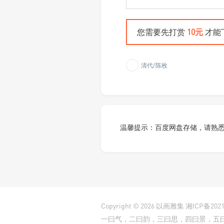
您需要先打赏
10元
才能
清代/陈枚
温馨提示：百度网盘存储，请熟
Copyright © 2026
以画雅集
湘ICP备2021
一曰气，二曰韵，三曰思，四曰景，五曰笔，六