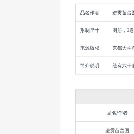
品名作者
进贡苗蛮
形制尺寸
图册，3卷，2
来源版权
京都大学图书
简介说明
绘有六十
品名/作者
进贡苗蛮图