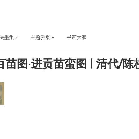
法墨集
主题雅集
书画大家
百苗图·进贡苗蛮图 | 清代/陈