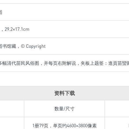
图
9.2×17.1cm
馆藏，© Copyright
多幅清代苗民风俗图，并每页右附解说，夹板上题签：進貢苗蠻
资料下载
数量/尺寸
1册79页，单页约4600×3800像素