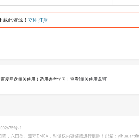
下载此资源！
立即打赏
悉百度网盘相关使用！适用参考学习！查看
[相关使用说明]
002675号-1
曰墨。遵守DMCA，对侵权内容链接进行删除！邮箱：yihua.art@foxm