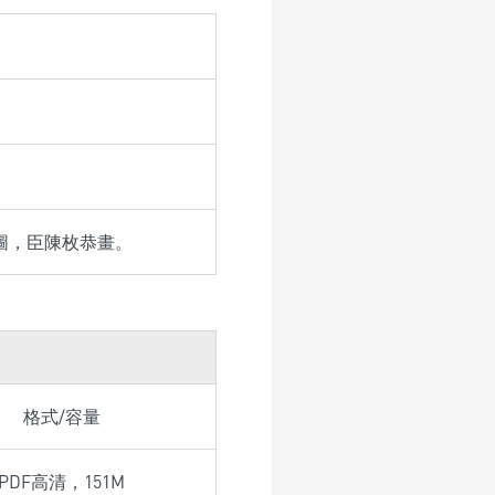
圖，臣陳枚恭畫。
格式/容量
PDF高清，151M